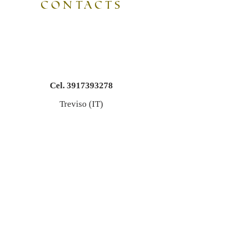
CONTACTS
Cel.
3917393278
Treviso (IT)
info@stellevicine.com
SOCIAL